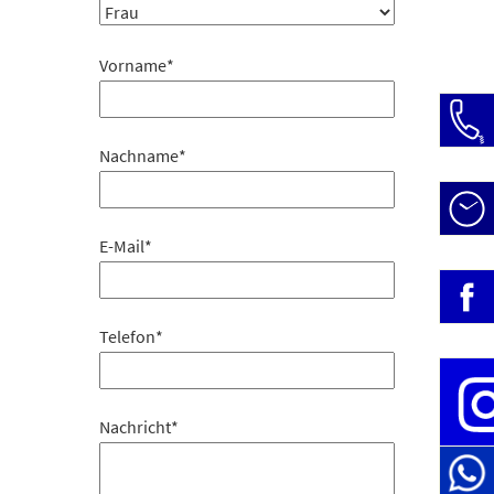
Vorname
*
Nachname
*
Öffn
E-Mail
*
Mo-D
» Be
Fr:
Telefon
*
Nachricht
*